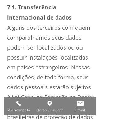
7.1. Transferência
internacional de dados
Alguns dos terceiros com quem
compartilhamos seus dados
podem ser localizados ou ou
possuir instalações localizadas
em países estrangeiros. Nessas
condições, de toda forma, seus
dados pessoais estarão sujeitos
à Lei Geral de Proteção de Dados
e às demais legislações
Atendimento
Como Chegar?
Email
brasileiras de proteção de dados
Nesse sentido, a CNLOG se
compromete a sempre adotar