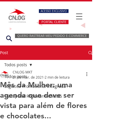
ACESSO EXCLUSIVO
PORTAL CLIENTE
QUERO RASTREAR MEU PEDIDO E-COMMERCE
Post
Todos posts
CNLOG MKT
Todos posts
21 de mar. de 2021
2 min de leitura
Mês da Mulher: uma
Logística Promocional Integrada
agenda que deve ser
Transporte Rodoviário CNLOG
vista para além de flores
e chocolates...