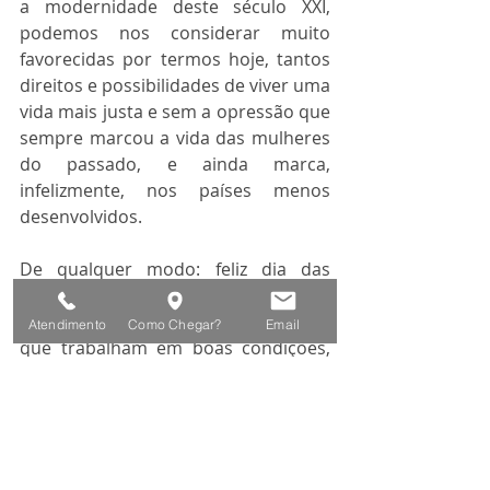
a modernidade deste século XXI, 
podemos nos considerar muito 
favorecidas por termos hoje, tantos 
direitos e possibilidades de viver uma 
vida mais justa e sem a opressão que 
sempre marcou a vida das mulheres 
do passado, e ainda marca, 
infelizmente, nos países menos 
desenvolvidos.
De qualquer modo: feliz dia das 
mulheres! E que essa data seja 
celebrada, a cada ano, por mulheres 
Atendimento
Como Chegar?
Email
que trabalham em boas condições, 
que tenham o respeito e o carinho 
dos familiares, que possam estudar 
se assim quiserem, em qualquer 
idade, que tenham, enfim, qualidade 
de vida. 