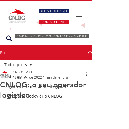
ACESSO EXCLUSIVO
PORTAL CLIENTE
QUERO RASTREAR MEU PEDIDO E-COMMERCE
Post
Todos posts
CNLOG MKT
Todos posts
18 de jan. de 2022
1 min de leitura
CNLOG: o seu operador
Logística Promocional Integrada
logístico
Transporte Rodoviário CNLOG